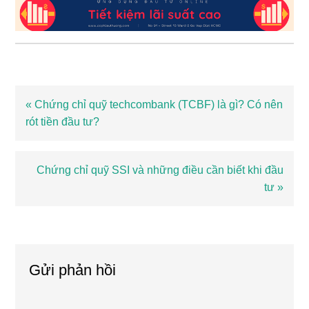
Bài
« Chứng chỉ quỹ techcombank (TCBF) là gì? Có nên
viết
rót tiền đầu tư?
trước
Bài
Chứng chỉ quỹ SSI và những điều cần biết khi đầu
viết
tư »
sau
Reader
Interactions
Gửi phản hồi