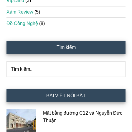
VipLand
(3)
Xàm Review
(5)
Đồ Công Nghệ
(8)
Tìm kiếm
Tìm
kiếm...
BÀI VIẾT NỔI BẬT
Mặt bằng đường C12 và Nguyễn Đức
Thuận