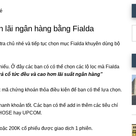
hé
n lãi ngân hàng bằng Fialda
T
ki
ra chủ nhé và tiếp tục chọn mục Fialda khuyên dùng bộ
iếu. Ở đây các bạn có có thể chọn các lộ lọc mà Fialda
rả cổ tức đều và cao hơn lãi suất ngân hàng”
c mã chứng khoán thỏa điều kiện để bạn có thể lựa chọn.
anh khoản tốt. Các bạn có thể add in thêm các tiêu chí
X, HOSE hay UPCOM.
hoặc 200K cổ phiếu được giao dịch 1 phiên.