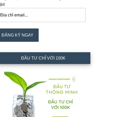
ới!
ịa
ỉ
ail...
ĐĂNG KÝ NGAY
ĐẦU TƯ CHỈ VỚI 100K