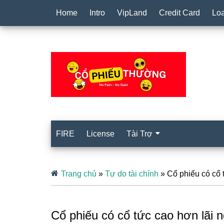
Home
Intro
VipLand
Credit Card
Lo
FIRE
License
Tài Trợ
Trang chủ
»
Tự do tài chính
»
Cổ phiếu có cổ 
Cổ phiếu có cổ tức cao hơn lãi 