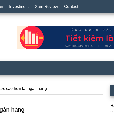
an
Investment
Xàm Review
Contact
S
tức cao hơn lãi ngân hàng
c
H
ngân hàng
t