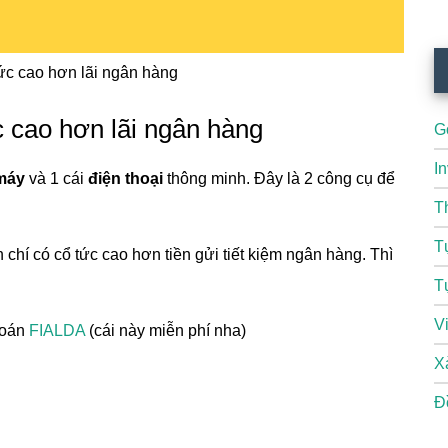
ức cao hơn lãi ngân hàng
c cao hơn lãi ngân hàng
G
I
máy
và 1 cái
điện thoại
thông minh. Đây là 2 công cụ để
T
T
 chí có cổ tức cao hơn tiền gửi tiết kiệm ngân hàng. Thì
T
V
hoán
FIALDA
(cái này miễn phí nha)
X
Đ