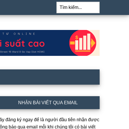
Tìm
kiếm...
idebar
NHẬN BÀI VIẾT QUA EMAIL
hính
ãy đăng ký ngay để là người đầu tiên nhận được
hông báo qua email mỗi khi chúng tôi có bài viết