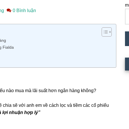
m
ng
0 Bình luận
Đ
ch
em
hàng
g Fialda
hiếu nào mua mà lãi suất hơn ngân hàng không?
 chia sẽ với anh em về cách lọc và tiềm các cổ phiếu
à lợi nhuận hợp lý”