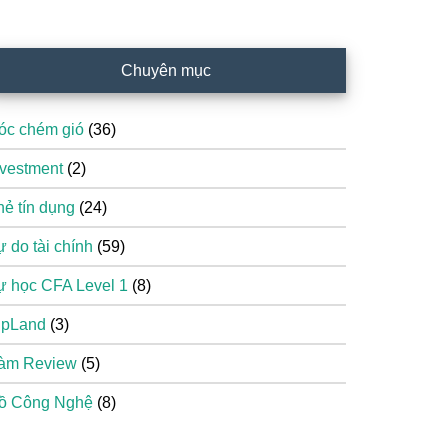
Chuyên mục
óc chém gió
(36)
nvestment
(2)
hẻ tín dụng
(24)
ự do tài chính
(59)
ự học CFA Level 1
(8)
ipLand
(3)
àm Review
(5)
ồ Công Nghệ
(8)