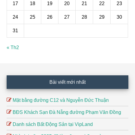
17
18
19
20
21
22
23
24
25
26
27
28
29
30
31
« Th2
Footer
Bài viết mới nhất
Mặt bằng đường C12 và Nguyễn Đức Thuận
BĐS Khách Sạn Đà Nẵng đường Phạm Văn Đồng
Danh sách Bất Động Sản tại VipLand