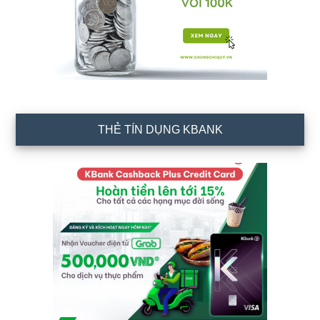
THẺ TÍN DỤNG KBANK