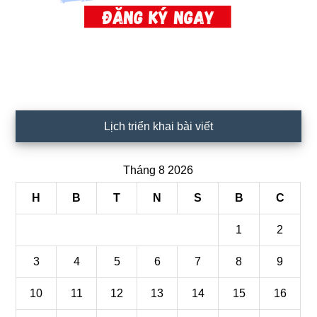
Lịch triển khai bài viết
Tháng 8 2026
H
B
T
N
S
B
C
1
2
3
4
5
6
7
8
9
10
11
12
13
14
15
16