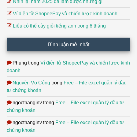
Nhìn lại năm 2025 đã làm được những gì
Ví điện tử ShopeePay và chiến lược kinh doanh
Liệu có thể cày giỏi tiếng anh trong 6 tháng
Bình luận mới nhất
Phụng
trong
Ví điện tử ShopeePay và chiến lược kinh
doanh
Nguyễn Võ Công
trong
Free – File excel quản lý đầu
tư chứng khoán
ngocthanginv
trong
Free – File excel quản lý đầu tư
chứng khoán
ngocthanginv
trong
Free – File excel quản lý đầu tư
chứng khoán