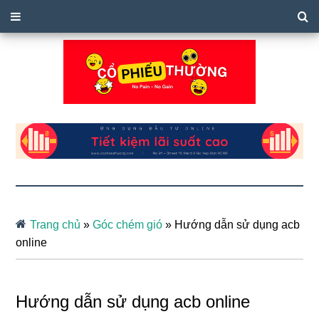
Trang chủ
»
Góc chém gió
»
Hướng dẫn sử dụng acb
online
Hướng dẫn sử dụng acb online