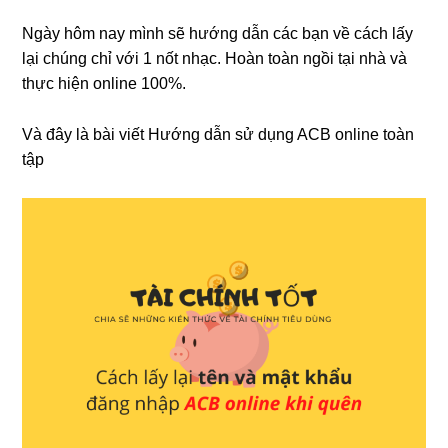
Ngày hôm nay mình sẽ hướng dẫn các bạn về cách lấy
lại chúng chỉ với 1 nốt nhạc. Hoàn toàn ngồi tại nhà và
thực hiện online 100%.
Và đây là bài viết Hướng dẫn sử dụng ACB online toàn
tập