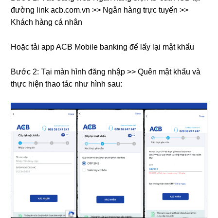
đường link acb.com.vn >> Ngân hàng trực tuyến >>
Khách hàng cá nhân
Hoặc tải app ACB Mobile banking để lấy lại mật khẩu
Bước 2: Tại màn hình đăng nhập >> Quên mật khẩu và
thực hiện thao tác như hình sau: