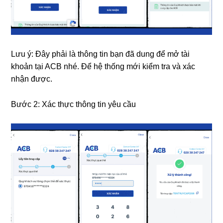
Lưu ý: Đây phải là thông tin bạn đã dung để mở tài
khoản tại ACB nhé. Để hệ thống mới kiểm tra và xác
nhận được.
Bước 2: Xác thực thông tin yêu cầu