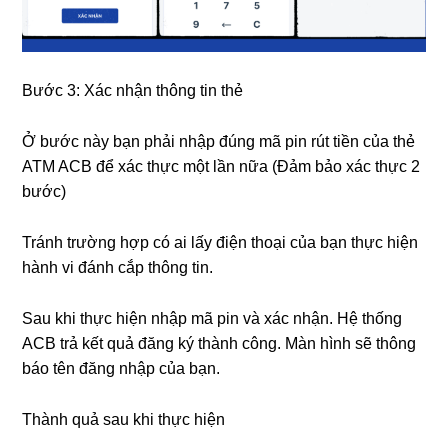
Bước 3: Xác nhận thông tin thẻ
Ở bước này bạn phải nhập đúng mã pin rút tiền của thẻ
ATM ACB để xác thực một lần nữa (Đảm bảo xác thực 2
bước)
Tránh trường hợp có ai lấy điện thoại của bạn thực hiện
hành vi đánh cắp thông tin.
Sau khi thực hiện nhập mã pin và xác nhận. Hệ thống
ACB trả kết quả đăng ký thành công. Màn hình sẽ thông
báo tên đăng nhập của bạn.
Thành quả sau khi thực hiện