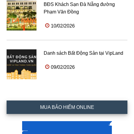
BĐS Khách Sạn Đà Nẵng đường
Phạm Văn Đồng
10/02/2026
Danh sách Bất Động Sản tại VipLand
09/02/2026
MUA BẢO HIỂM ONLINE