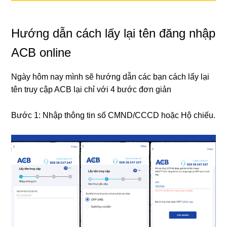
Hướng dẫn cách lấy lại tên đăng nhập
ACB online
Ngày hôm nay mình sẽ hướng dẫn các bạn cách lấy lại
tên truy cập ACB lại chỉ với 4 bước đơn giản
Bước 1: Nhập thông tin số CMND/CCCD hoặc Hộ chiếu.