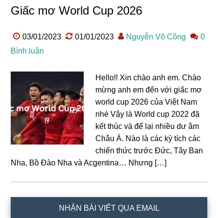
Giấc mơ World Cup 2026
03/01/2023
01/01/2023
Nguyễn Võ Công
0
Bình luận
Hello!! Xin chào anh em. Chào
mừng anh em đến với giấc mơ
world cup 2026 của Việt Nam
nhé Vậy là World cup 2022 đã
kết thúc và để lại nhiều dư âm
Châu Á. Nào là các kỳ tích các
chiến thức trước Đức, Tây Ban
Nha, Bồ Đào Nha và Acgentina… Nhưng […]
Sidebar
NHẬN BÀI VIẾT QUA EMAIL