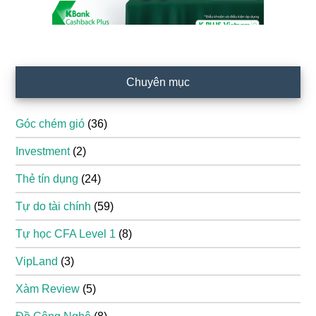
Chuyên mục
Góc chém gió
(36)
Investment
(2)
Thẻ tín dụng
(24)
Tự do tài chính
(59)
Tự học CFA Level 1
(8)
VipLand
(3)
Xàm Review
(5)